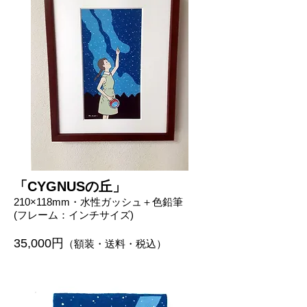
「CYGNUSの丘」
210
×118mm・水性ガッシュ
​＋色鉛筆
(フレーム：インチサイズ)
35,00
0円
（額装・送料・税込）