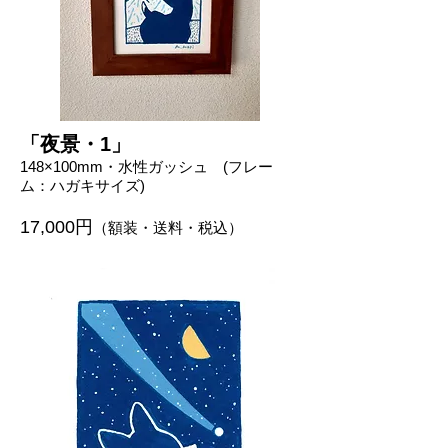
「夜景・1」
148×100mm・水性ガッシュ
(フレー
ム：ハガキサイズ)
17,00
0
円
（額装・送料・税込）