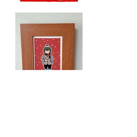
「オレンジ」
129×90mm・水性ガッシュ＋色鉛筆
(フ
レーム：キャビネサイズ)
15
,00
0
円
（額装・送料・税込）