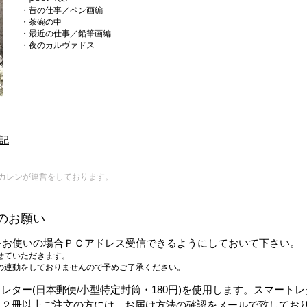
・昔の仕事／ペン画編
・茶碗の中
・最近の仕事／鉛筆画編
​・夜のカルヴァドス
記
カレンが運営をしております。
のお願い
お使いの場合ＰＣアドレス受信できるようにしておいて下さい​。
せていただきます。
連動をしておりませんので予めご了承ください。
レター(日本郵便/小型特定封筒・180円)を使用します。
スマートレ
。２冊以上ご注文の方には、お届け方法の確認をメールで致してお