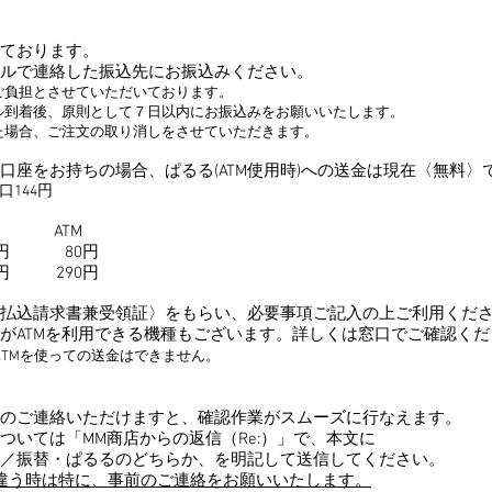
ております。
ルで連絡した振込先にお振込みください。
負担とさせていただいております。
到着後、原則として７日以内にお振込みをお願いいたします。
場合、ご注文の取り消しをさせていただきます。
口座をお持ちの場合、ぱるる(ATM使用時)への送金は現在〈無料〉
口144円
口 ATM
0円 80円
円 290円
払込請求書兼受領証〉をもらい、必要事項ご記入の上ご利用くだ
がATMを利用できる機種もございます。詳しくは窓口でご確認くだ
TMを使っての送金はできません。
の
ご連絡いただけますと、確認作業がスムーズに行なえます。
ついては「MM商店からの返信（Re:）」で、本文に
／
振替・ぱるるのどちらか、を明記して送信してください。
が違う時は特に、事前のご連絡をお願いいたします。