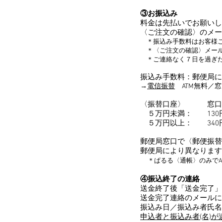
③お振込み
料金は先払いでお願いし
〈ご注文の確認〉のメー
＊振込み手数料はお客様ご
＊〈ご注文の確認〉メール
＊ご連絡なく７日を過ぎた
振込み手数料：郵便局に
→
電信振替
ATM無料／窓
〈振替口座〉 窓
５万円未満： 13
５万円以上： 340
郵便局窓口で〈郵便振替
郵便局により異なります
＊ぱるる〈通帳〉のみでA
④振込終了の連絡
送金終了後「送金完了」
送金完了連絡のメールに
振込み日／振込み者氏名
申込者と振込み者(名)