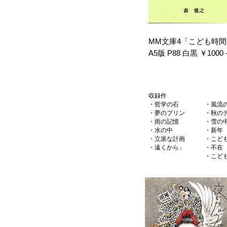
MM文庫4
​「こども時
A5版 P88 白黒 ￥10
収録作
・哲学の石
・風流
・夢のプリン
・秋の
・雨の記憶
・雪の
・水の中
・新年
・立派な計画
・こど
・遠くから」
​・不在
・こど