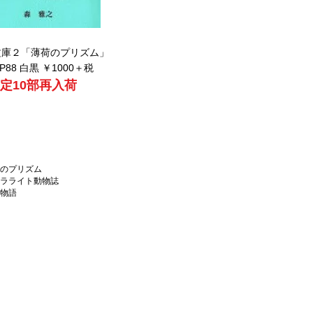
文庫２「
薄荷のプリズム」
 P88 白黒 ￥1000＋税
限定10部再入荷
のプリズム
ラライト動物誌
物語