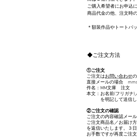
ご購入希望者にお申込に
商品代金の他、注文時
​＊額装作品やトートバ
◆ご注文方法
①ご注文
ご注文は
お問い合わせ
の
直接メールの場合 mmsh
件名：MM文庫 注文
本文：お名前(フリガナ)
を明記して送信してく
②ご注文の確認
ご注文の内容確認メール
ご注文商品名／お届け方
を返信いたします。３日
お手数ですが再度ご注文